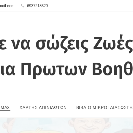
mail.com
6937218629
ε να σώζεις Ζ
αρια Πρωτων Β
 ΜΑΣ
XΆΡΤΗΣ ΑΠΙΝΙΔΩΤΏΝ
ΒΙΒΛΊΟ ΜΙΚΡΟΊ ΔΙΑΣΏΣΤΕ