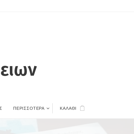
ωές
οηθειων
Σ
ΠΕΡΙΣΣΌΤΕΡΑ
ΚΑΛΆΘΙ