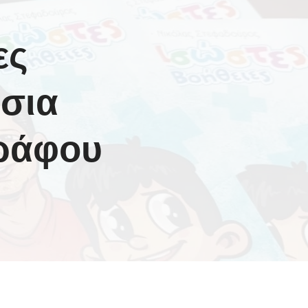
ες
όσια
ράφου