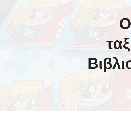
Ο
ταξ
Βιβλ