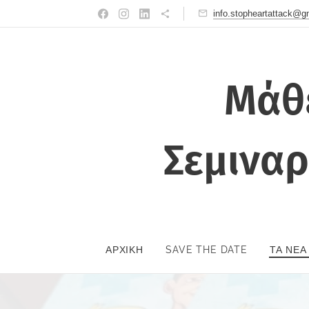
info.stopheartattack@g
Μάθ
Σεμιν
ΑΡΧΙΚΉ
SAVE THE DATE
ΤΑ ΝΈΑ