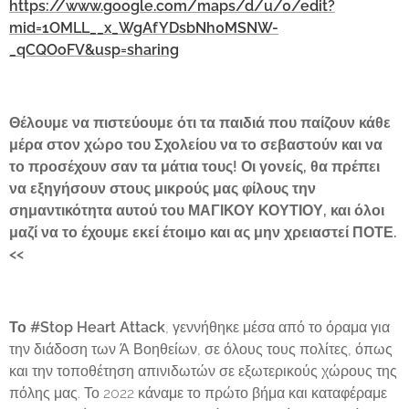
https://www.google.com/maps/d/u/0/edit?
mid=1OMLL__x_WgAfYDsbNh0MSNW-
_qCQOoFV&usp=sharing
Θέλουμε να πιστεύουμε ότι τα παιδιά που παίζουν κάθε
μέρα στον χώρο του Σχολείου να το σεβαστούν και να
το προσέχουν σαν τα μάτια τους!
Οι γονείς, θα πρέπει
να εξηγήσουν στους μικρούς μας φίλους την
σημαντικότητα αυτού του ΜΑΓΙΚΟΥ ΚΟΥΤΙΟΥ, και όλοι
μαζί να το έχουμε εκεί έτοιμο και ας μην χρειαστεί ΠΟΤΕ.
<<
Το #Stop Heart Attack
, γεννήθηκε μέσα από το όραμα για
την διάδοση των Ά Βοηθείων, σε όλους τους πολίτες, όπως
και την τοποθέτηση απινιδωτών σε εξωτερικούς χώρους της
πόλης μας. Το 2022 κάναμε το πρώτο βήμα και καταφέραμε